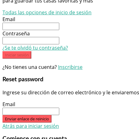
para guardar tus casas favoritas y más
Todas las opciones de inicio de sesión
Email
Contraseña
¿Se te olvidó tu contraseña?
Iniciar sesión
¿No tienes una cuenta?
Inscribirse
Reset password
Ingrese su dirección de correo electrónico y le enviaremo
Email
Enviar enlace de reinicio
Atrás para iniciar sesión
Comience con su cuenta