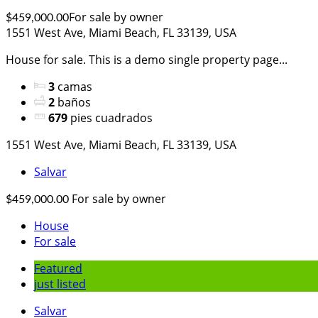
For sale by owner
$459,000.00
1551 West Ave, Miami Beach, FL 33139, USA
House for sale. This is a demo single property page...
3
camas
2
baños
679
pies cuadrados
1551 West Ave, Miami Beach, FL 33139, USA
Salvar
For sale by owner
$459,000.00
House
For sale
Featured
just listed
Salvar